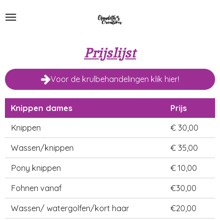
Ga
direct
naar
de
Prijslijst
hoofdinhoud
Voor de krulbehandelingen klik hier!
Knippen dames
Prijs
Knippen
€ 30,00
Wassen/knippen
€ 35,00
Pony knippen
€ 10,00
Fohnen vanaf
€30,00
Wassen/ watergolfen/kort haar
€20,00