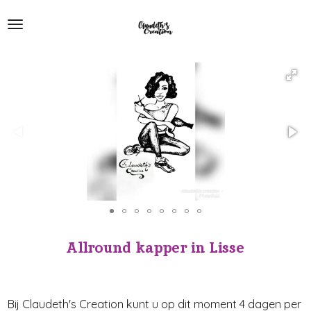
Ga
direct
naar
de
hoofdinhoud
All
ro
und
kapp
er
in
Lisse
Bij Claudeth's Creation kunt u op dit moment 4 dagen per