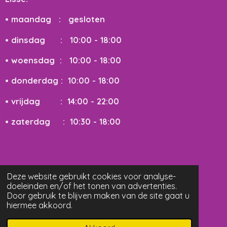
r
r
r
r
2
e
e
e
e
.
• maandag : gesloten
8
n
n
n
n
3
• dinsdag : 10:00 - 18:00
1
• woensdag
: 10:00 - 18:00
5
4
• donderdag : 10:00 - 18:00
1
2
• vrijdag : 14:00 - 22:00
1
• zaterdag : 10:30 - 18:00
8
6
3
8
s
Deze website gebruikt cookies voor analyse-
t
doeleinden en/of het tonen van advertenties.
Door gebruik te blijven maken van de site gaat u
e
hiermee akkoord.
r
6© 2025 Claudethscreation
r